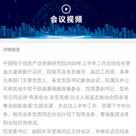
详细描述
中国电子信息产业发展研究院2020年上半年工作总结会在赛
迪大厦鼎新厅召开。院领导及有关领导、副总工程师、各单
位各部门主要负责人、各党支部书记参加会议，院属京外公
司和其他中层干部观看视频直播参会。院党委副书记、院长
张立同志讲“夯基垒台 攻坚克难 以主人翁姿态推动全院各项
事业创新发展”主题党课，并总结上半年工作、部署下半年任
务。相关业务负责同志分别介绍了智库业务、赛迪集团业务
和全院经营情况。
院党委书记、副院长宋显珠同志主持会议，并做会议总结发