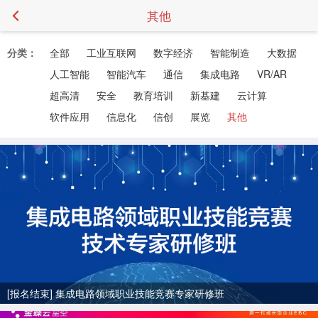
其他
分类：
全部
工业互联网
数字经济
智能制造
大数据
人工智能
智能汽车
通信
集成电路
VR/AR
超高清
安全
教育培训
新基建
云计算
软件应用
信息化
信创
展览
其他
[报名结束] 集成电路领域职业技能竞赛专家研修班