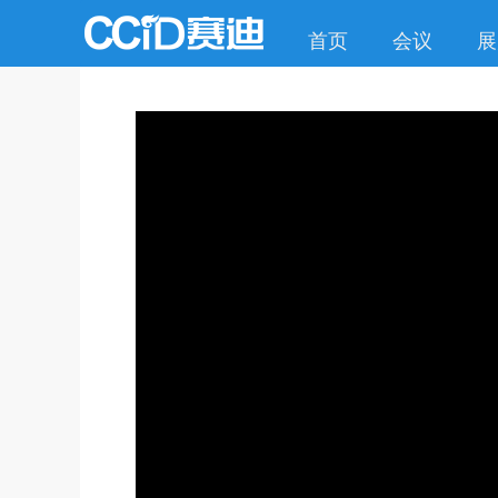
首页
会议
展
This
is
a
modal
window.