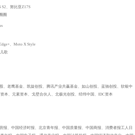
S S2、努比亚Z17S
圈圈
us
e+、Moto X Style
瓦儿歌
股、老鹰基金、凯旋创投、腾讯产业共赢基金、如山创投、蓝驰创投、软银中
资本、元素资本、戈壁合伙人、北极光创投、经纬中国、IDC资本
营报、中国经济时报、北京青年报、中国质量报、中国商报、消费者报工人日