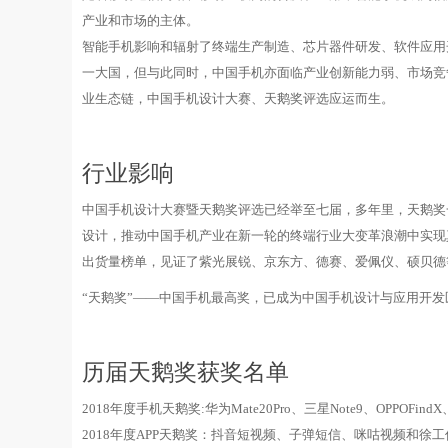
产业和市场的主体。
智能手机影响和辐射了终端生产制造、芯片器件研发、软件应用
一大国，但与此同时，中国手机亦面临产业创新能力弱、市场竞
业生态链，中国手机设计大赛、天鹅奖评选应运而生。
行业影响
中国手机设计大赛暨天鹅奖评选已经举至七届，多年里，天鹅奖
设计，推动中国手机产业在新一轮的终端行业大变革浪潮中实现真
出货量榜单，见证了紫光展锐、京东方、德赛、爱佩仪、硕贝德等
“天鹅奖”——中国手机最高奖，已成为中国手机设计与应用开
历届天鹅奖获奖名单
2018年度手机天鹅奖:华为Mate20Pro、三星Note9、OPPOFin
2018年度APP天鹅奖：抖音短视频、子弹短信、咪咕视频和徐工