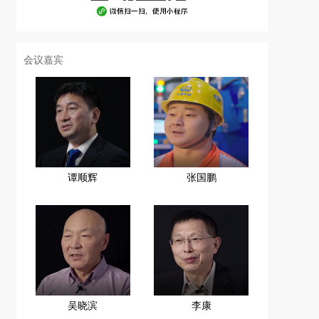
会议嘉宾
谭顺辉
张国鹏
吴晓滨
李康